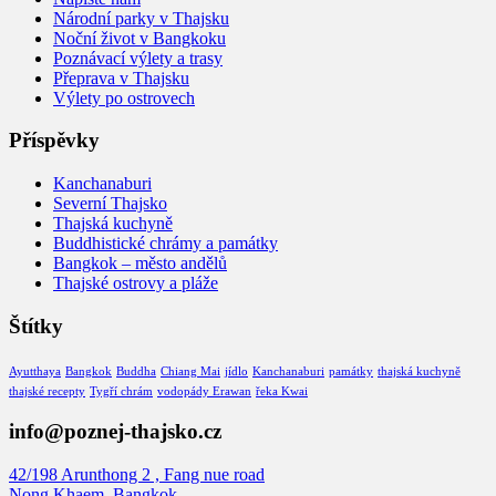
Národní parky v Thajsku
Noční život v Bangkoku
Poznávací výlety a trasy
Přeprava v Thajsku
Výlety po ostrovech
Příspěvky
Kanchanaburi
Severní Thajsko
Thajská kuchyně
Buddhistické chrámy a památky
Bangkok – město andělů
Thajské ostrovy a pláže
Štítky
Ayutthaya
Bangkok
Buddha
Chiang Mai
jídlo
Kanchanaburi
památky
thajská kuchyně
thajské recepty
Tygří chrám
vodopády Erawan
řeka Kwai
info@poznej-thajsko.cz
42/198 Arunthong 2 , Fang nue road
Nong Khaem, Bangkok