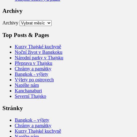
Archivy
Archivy
Top Posts & Pages
Kurzy Thajské kuchyně
Noční život v Bangkoku
Národní parky v Thajsku
Přeprava v Thajsku
Chrámy a památky
Bangkok - výlety
Výlety po ostrovech
Napište nám
Kanchanaburi
Severní Thajsko
Stránky
Bangkok – výlety
Chrámy a památky
Kurzy Thajské kuchyně
Napište nám