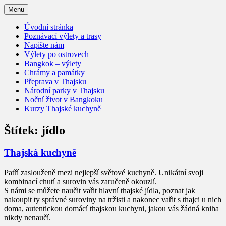
Menu
Návšteva Thajska, vše co potřebujete
Thajsko – cestování
Úvodní stránka
vedět a musíte vidět
Poznávací výlety a trasy
Napište nám
Výlety po ostrovech
Bangkok – výlety
Chrámy a památky
Přeprava v Thajsku
Národní parky v Thajsku
Noční život v Bangkoku
Kurzy Thajské kuchyně
Štítek:
jídlo
Thajská kuchyně
Patří zaslouženě mezi nejlepší světové kuchyně. Unikátní svoji
kombinací chutí a surovin vás zaručeně okouzlí.
S námi se můžete naučit vařit hlavní thajské jídla, poznat jak
nakoupit ty správné suroviny na tržisti a nakonec vařit s thajci u nich
doma, autentickou domácí thajskou kuchyni, jakou vás žádná kniha
nikdy nenaučí.