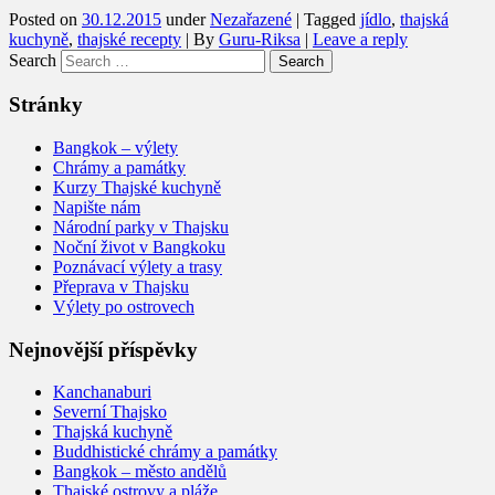
Posted on
30.12.2015
under
Nezařazené
|
Tagged
jídlo
,
thajská
kuchyně
,
thajské recepty
|
By
Guru-Riksa
|
Leave a reply
Search
Stránky
Bangkok – výlety
Chrámy a památky
Kurzy Thajské kuchyně
Napište nám
Národní parky v Thajsku
Noční život v Bangkoku
Poznávací výlety a trasy
Přeprava v Thajsku
Výlety po ostrovech
Nejnovější příspěvky
Kanchanaburi
Severní Thajsko
Thajská kuchyně
Buddhistické chrámy a památky
Bangkok – město andělů
Thajské ostrovy a pláže